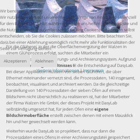
Wir benutzen Cookies
Wir nutzen Cookies auf unserer Website. Einige von ihnen sind essenziell
für den Betrieb der Seite, während andere uns helfen, diese Website und
die Nutzererfahrung zu verbessern (Tracking Cookies). Sie können selbst
entscheiden, ob Sie die Cookies zulassen möchten. Bitte beachten Sie,
dass bei einer Ablehnung womöglich nicht mehr alle Funktionalitäten der
Für die Glüherei, in der die Oberflächenvergütung der Walzen in
Seite zur Verfügung stehen.
einem Glühprozess erfolgt, suchten die Mitarbeiter ein
softwarebasiertes Visualisierungs- und Archivierungssystem. Aufgrund
Akzeptieren
Ablehnen
des
Preis- Leistungsverhältnisses
fiel die Entscheidung auf DasyLab.
Weitere Informationen
|
Impressum
Bei dieser Applikation mussten von sieben Glühöfen, die über
Ethernet miteinander vernetzt sind, die Prozessdaten, 140 insgesamt,
beobachtet, visualisiert und archiviert werden. Da die gleichzeitige
Darstellung von 140 Prozessdaten der sieben Öfen auf einem
Bildschirm nicht übersichtlich zu realisieren ist, hat der Mitarbeiter
der Firma Walzen Irle GmbH, der dieses Projekt mit DasyLab
selbständig umgesetzt hat, für jeden Ofen eine
eigene
Bildschirmoberfläche
erstellt zwischen denen mit einem Mausklick
hin und her gewechselt werden kann.
Weiterhin wurde DasyLab so projektiert, dass nur dann die
Prozessdaten eines Ofens in einer Archivierungsdatei gespeichert