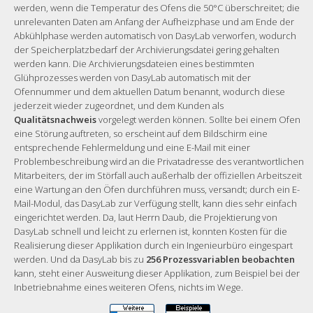
werden, wenn die Temperatur des Ofens die 50°C überschreitet; die
unrelevanten Daten am Anfang der Aufheizphase und am Ende der
Abkühlphase werden automatisch von DasyLab verworfen, wodurch
der Speicherplatzbedarf der Archivierungsdatei gering gehalten
werden kann. Die Archivierungsdateien eines bestimmten
Glühprozesses werden von DasyLab automatisch mit der
Ofennummer und dem aktuellen Datum benannt, wodurch diese
jederzeit wieder zugeordnet, und dem Kunden als
Qualitätsnachweis
vorgelegt werden können. Sollte bei einem Ofen
eine Störung auftreten, so erscheint auf dem Bildschirm eine
entsprechende Fehlermeldung und eine E-Mail mit einer
Problembeschreibung wird an die Privatadresse des verantwortlichen
Mitarbeiters, der im Störfall auch außerhalb der offiziellen Arbeitszeit
eine Wartung an den Öfen durchführen muss, versandt; durch ein E-
Mail-Modul, das DasyLab zur Verfügung stellt, kann dies sehr einfach
eingerichtet werden. Da, laut Herrn Daub, die Projektierung von
DasyLab schnell und leicht zu erlernen ist, konnten Kosten für die
Realisierung dieser Applikation durch ein Ingenieurbüro eingespart
werden. Und da DasyLab bis zu
256 Prozessvariablen beobachten
kann, steht einer Ausweitung dieser Applikation, zum Beispiel bei der
Inbetriebnahme eines weiteren Ofens, nichts im Wege.