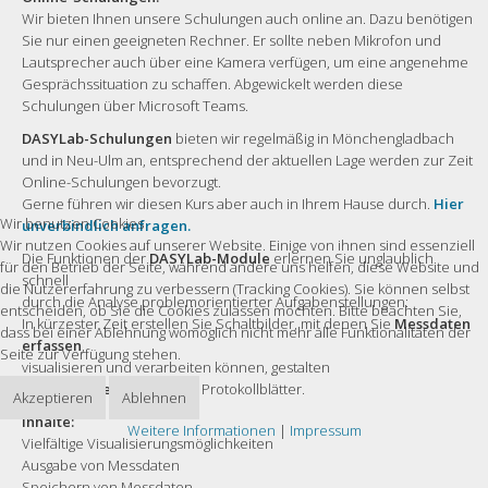
Wir bieten Ihnen unsere Schulungen auch online an. Dazu benötigen
Sie nur einen geeigneten Rechner. Er sollte neben Mikrofon und
Lautsprecher auch über eine Kamera verfügen, um eine angenehme
Gesprächssituation zu schaffen. Abgewickelt werden diese
Schulungen über Microsoft Teams.
DASYLab-Schulungen
bieten wir regelmäßig in Mönchengladbach
und in Neu-Ulm an, entsprechend der aktuellen Lage werden zur Zeit
Online-Schulungen bevorzugt.
Gerne führen wir diesen Kurs aber auch in Ihrem Hause durch.
Hier
Wir benutzen Cookies
unverbindlich anfragen.
Wir nutzen Cookies auf unserer Website. Einige von ihnen sind essenziell
Die Funktionen der
DASYLab-Module
erlernen Sie unglaublich
für den Betrieb der Seite, während andere uns helfen, diese Website und
schnell
die Nutzererfahrung zu verbessern (Tracking Cookies). Sie können selbst
durch die Analyse problemorientierter Aufgabenstellungen:
entscheiden, ob Sie die Cookies zulassen möchten. Bitte beachten Sie,
In kürzester Zeit erstellen Sie Schaltbilder, mit denen Sie
Messdaten
dass bei einer Ablehnung womöglich nicht mehr alle Funktionalitäten der
erfassen
,
Seite zur Verfügung stehen.
visualisieren und verarbeiten können, gestalten
Benutzeroberflächen
und Protokollblätter.
Akzeptieren
Ablehnen
Inhalte:
Weitere Informationen
|
Impressum
Vielfältige Visualisierungsmöglichkeiten
Ausgabe von Messdaten
Speichern von Messdaten