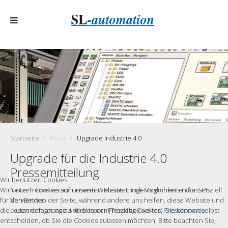
Startseite
News
Upgrade Industrie 4.0
Upgrade für die Industrie 4.0
Pressemitteilung
Wir benutzen Cookies
Wir nutzen Cookies auf unserer Website. Einige von ihnen sind essenziell
Neue Treiberversion erweitert Messtechnik-Möglichkeiten für SPS-
für den Betrieb der Seite, während andere uns helfen, diese Website und
Verwender:
die Nutzererfahrung zu verbessern (Tracking Cookies). Sie können selbst
Lesen den ganzen Artikel in der Pressebox weiter:
Pressebox.de
entscheiden, ob Sie die Cookies zulassen möchten. Bitte beachten Sie,