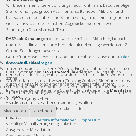
Wir bieten Ihnen unsere Schulungen auch online an. Dazu benötigen
Sie nur einen geeigneten Rechner. Er sollte neben Mikrofon und
Lautsprecher auch über eine Kamera verfügen, um eine angenehme
Gesprächssituation zu schaffen. Abgewickelt werden diese
Schulungen über Microsoft Teams.
DASYLab-Schulungen
bieten wir regelmäßig in Mönchengladbach
und in Neu-Ulm an, entsprechend der aktuellen Lage werden zur Zeit
Online-Schulungen bevorzugt.
Gerne führen wir diesen Kurs aber auch in Ihrem Hause durch.
Hier
Wir benutzen Cookies
unverbindlich anfragen.
Wir nutzen Cookies auf unserer Website. Einige von ihnen sind essenziell
Die Funktionen der
DASYLab-Module
erlernen Sie unglaublich
für den Betrieb der Seite, während andere uns helfen, diese Website und
schnell
die Nutzererfahrung zu verbessern (Tracking Cookies). Sie können selbst
durch die Analyse problemorientierter Aufgabenstellungen:
entscheiden, ob Sie die Cookies zulassen möchten. Bitte beachten Sie,
In kürzester Zeit erstellen Sie Schaltbilder, mit denen Sie
Messdaten
dass bei einer Ablehnung womöglich nicht mehr alle Funktionalitäten der
erfassen
,
Seite zur Verfügung stehen.
visualisieren und verarbeiten können, gestalten
Benutzeroberflächen
und Protokollblätter.
Akzeptieren
Ablehnen
Inhalte:
Weitere Informationen
|
Impressum
Vielfältige Visualisierungsmöglichkeiten
Ausgabe von Messdaten
Speichern von Messdaten